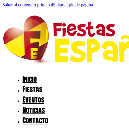
Saltar al contenido principal
Saltar al pie de página
Inicio
Fiestas
Eventos
Noticias
Contacto