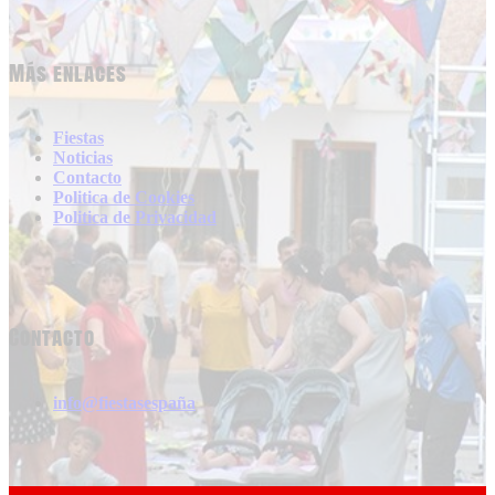
Más enlaces
Fiestas
Noticias
Contacto
Politica de Cookies
Politica de Privacidad
Contacto
info@fiestasespaña