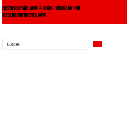
FiestasEspaña.com © 2024 | Diseñado por
WebEnchantments.com
Search
...