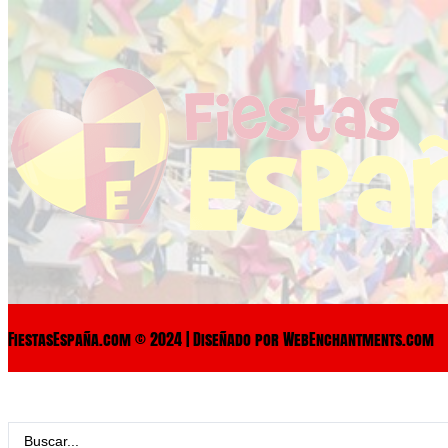
FiestasEspaña.com © 2024 | Diseñado por WebEnchantments.com
Search
...