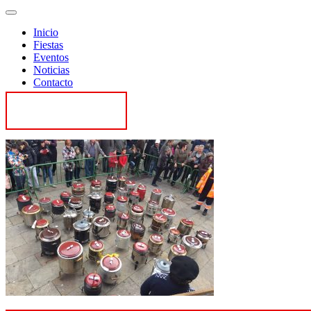
Inicio
Fiestas
Eventos
Noticias
Contacto
Contactar