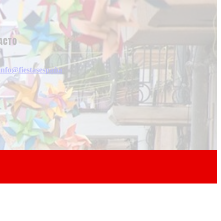
acto
info@fiestasespaña