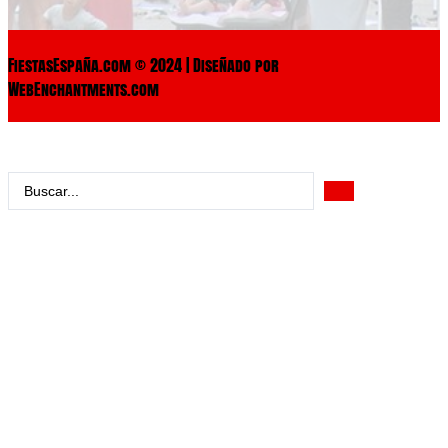
FiestasEspaña.com © 2024 | Diseñado por
WebEnchantments.com
Search
...