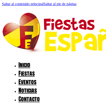
Saltar al contenido principal
Saltar al pie de página
Inicio
Fiestas
Eventos
Noticias
Contacto