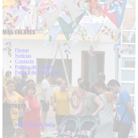
Más enlaces
Fiestas
Noticias
Contacto
Politica de Cookies
Politica de Privacidad
Contacto
info@fiestasespaña