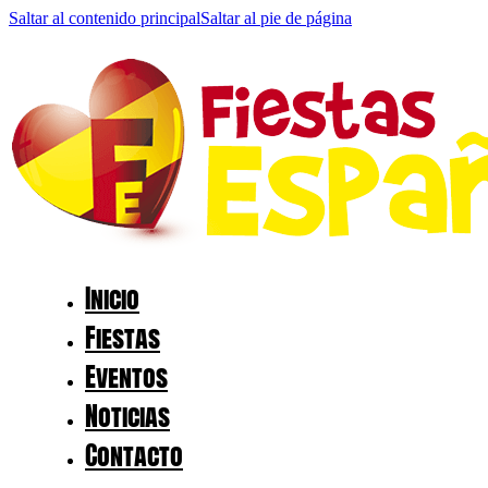
Saltar al contenido principal
Saltar al pie de página
Inicio
Fiestas
Eventos
Noticias
Contacto