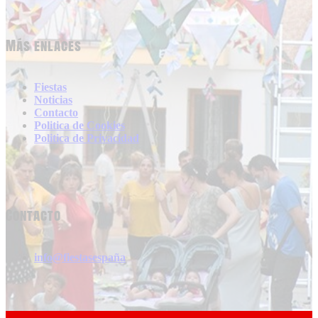
Más enlaces
Fiestas
Noticias
Contacto
Politica de Cookies
Politica de Privacidad
Contacto
info@fiestasespaña