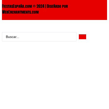
FiestasEspaña.com © 2024 | Diseñado por
WebEnchantments.com
Search
...