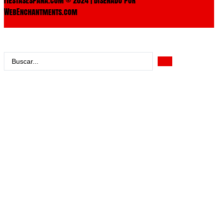
WebEnchantments.com
Search
...