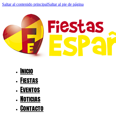
Saltar al contenido principal
Saltar al pie de página
Inicio
Fiestas
Eventos
Noticias
Contacto