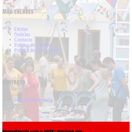
Más enlaces
Fiestas
Noticias
Contacto
Politica de Cookies
Politica de Privacidad
Contacto
info@fiestasespaña
FiestasEspaña.com © 2024 | Diseñado por