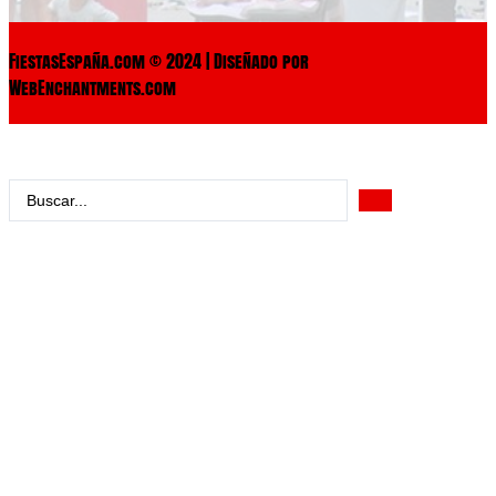
FiestasEspaña.com © 2024 | Diseñado por
WebEnchantments.com
Search
...