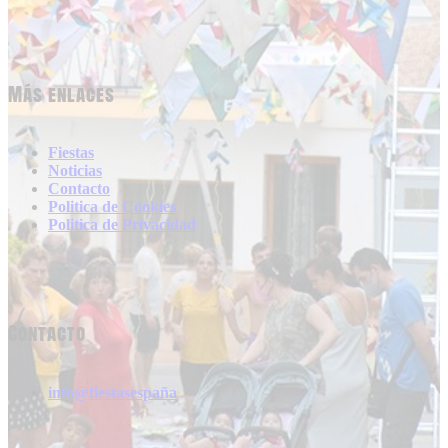
Más enlaces
Fiestas
Noticias
Contacto
Politica de Cookies
Politica de Privacidad
Contacto
info@fiestasespaña