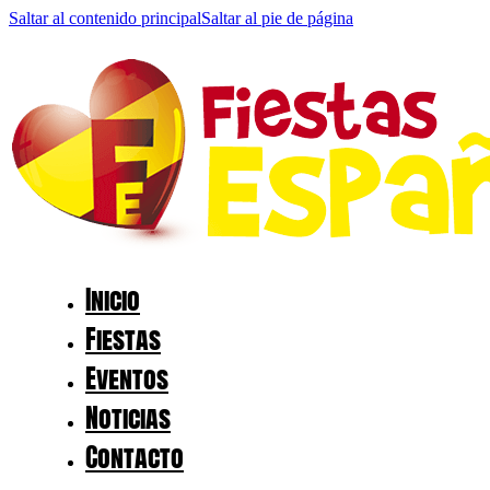
Saltar al contenido principal
Saltar al pie de página
Inicio
Fiestas
Eventos
Noticias
Contacto