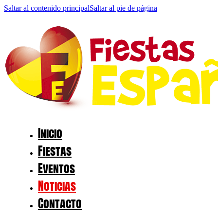
Saltar al contenido principal
Saltar al pie de página
Inicio
Fiestas
Eventos
Noticias
Contacto