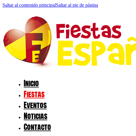
Saltar al contenido principal
Saltar al pie de página
Inicio
Fiestas
Eventos
Noticias
Contacto