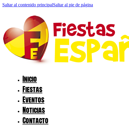
Saltar al contenido principal
Saltar al pie de página
Inicio
Fiestas
Eventos
Noticias
Contacto