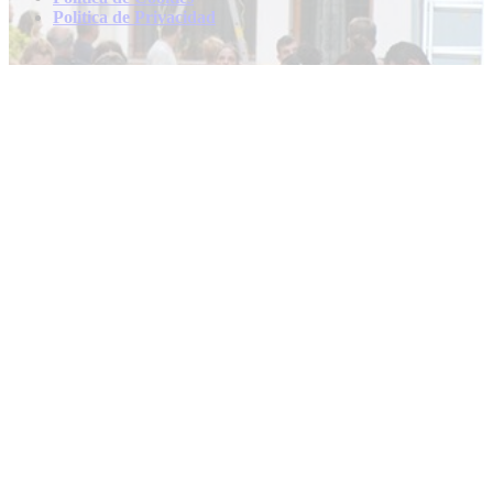
Politica de Privacidad
Contacto
info@fiestasespaña
FiestasEspaña.com © 2024 | Diseñado por
WebEnchantments.com
Search
...