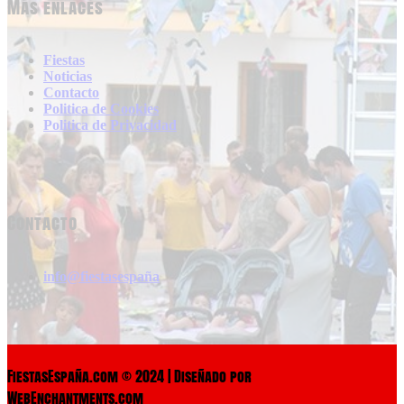
Más enlaces
Fiestas
Noticias
Contacto
Politica de Cookies
Politica de Privacidad
Contacto
info@fiestasespaña
FiestasEspaña.com © 2024 | Diseñado por
WebEnchantments.com