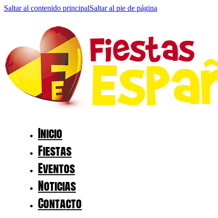
Saltar al contenido principal
Saltar al pie de página
Inicio
Fiestas
Eventos
Noticias
Contacto