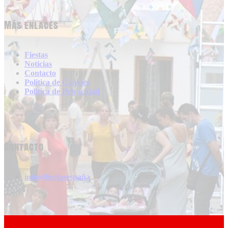
Más enlaces
Fiestas
Noticias
Contacto
Politica de Cookies
Politica de Privacidad
Contacto
info@fiestasespaña