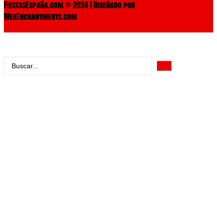
FiestasEspaña.com © 2024 | Diseñado por
WebEnchantments.com
Search
...