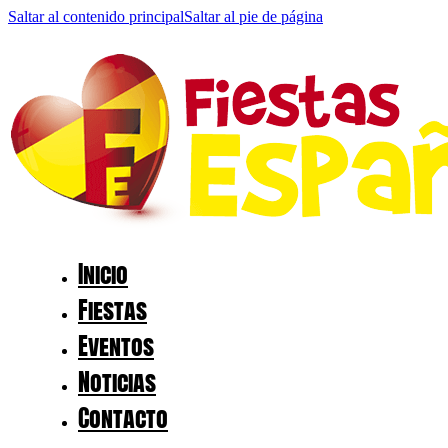
Saltar al contenido principal
Saltar al pie de página
Inicio
Fiestas
Eventos
Noticias
Contacto