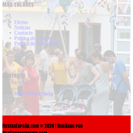
Más enlaces
Fiestas
Noticias
Contacto
Politica de Cookies
Politica de Privacidad
Contacto
info@fiestasespaña
FiestasEspaña.com © 2024 | Diseñado por
WebEnchantments.com