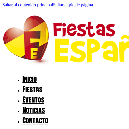
Saltar al contenido principal
Saltar al pie de página
Inicio
Fiestas
Eventos
Noticias
Contacto