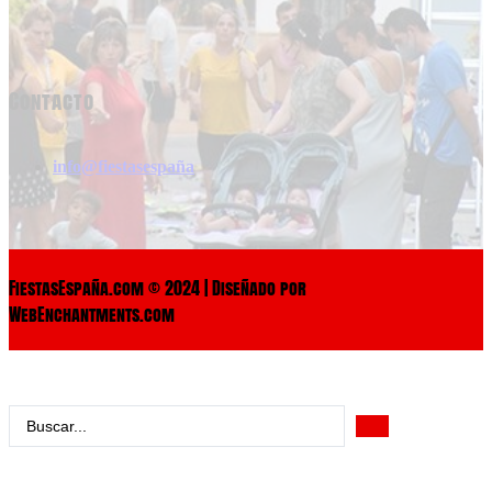
Contacto
info@fiestasespaña
FiestasEspaña.com © 2024 | Diseñado por
WebEnchantments.com
Search
...