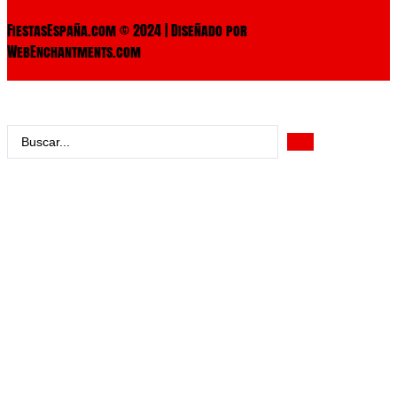
FiestasEspaña.com © 2024 | Diseñado por
WebEnchantments.com
Search
...