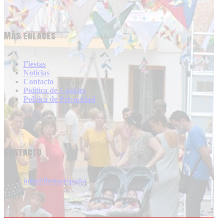
Más enlaces
Fiestas
Noticias
Contacto
Politica de Cookies
Politica de Privacidad
Contacto
info@fiestasespaña