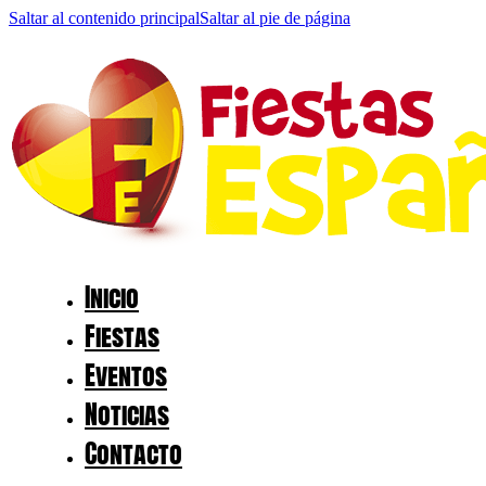
Saltar al contenido principal
Saltar al pie de página
Inicio
Fiestas
Eventos
Noticias
Contacto