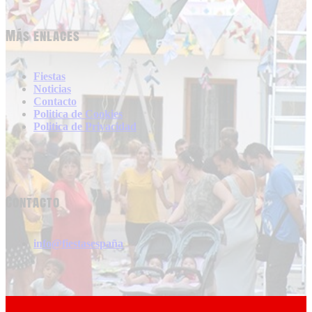
Más enlaces
Fiestas
Noticias
Contacto
Politica de Cookies
Politica de Privacidad
Contacto
info@fiestasespaña