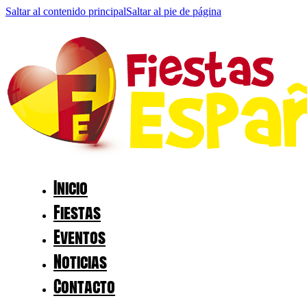
Saltar al contenido principal
Saltar al pie de página
Inicio
Fiestas
Eventos
Noticias
Contacto