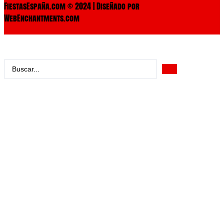
FiestasEspaña.com © 2024 | Diseñado por
WebEnchantments.com
Search
...