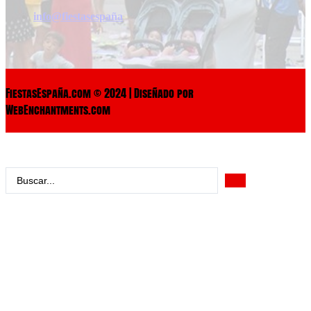
info@fiestasespaña
FiestasEspaña.com © 2024 | Diseñado por
WebEnchantments.com
Search
...