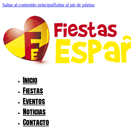
Saltar al contenido principal
Saltar al pie de página
Inicio
Fiestas
Eventos
Noticias
Contacto