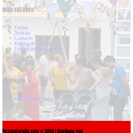
Más enlaces
Fiestas
Noticias
Contacto
Politica de Cookies
Politica de Privacidad
Contacto
info@fiestasespaña
FiestasEspaña.com © 2024 | Diseñado por