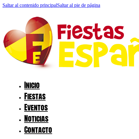
Saltar al contenido principal
Saltar al pie de página
Inicio
Fiestas
Eventos
Noticias
Contacto