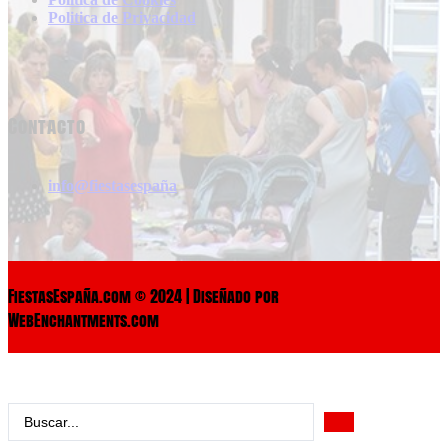
Politica de Privacidad
Contacto
info@fiestasespaña
FiestasEspaña.com © 2024 | Diseñado por
WebEnchantments.com
Search
...