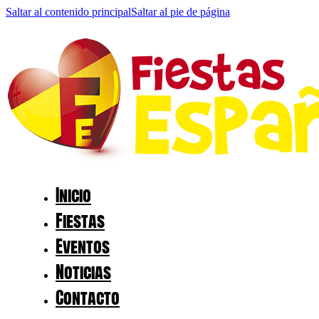
Saltar al contenido principal
Saltar al pie de página
Inicio
Fiestas
Eventos
Noticias
Contacto