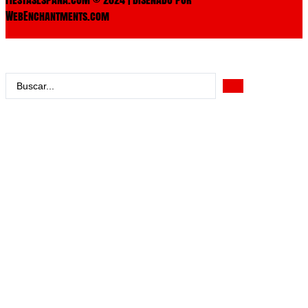
WebEnchantments.com
Search
...