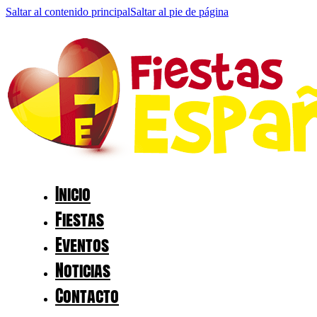
Saltar al contenido principal
Saltar al pie de página
Inicio
Fiestas
Eventos
Noticias
Contacto