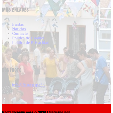
Más enlaces
Fiestas
Noticias
Contacto
Politica de Cookies
Politica de Privacidad
Contacto
info@fiestasespaña
FiestasEspaña.com © 2024 | Diseñado por