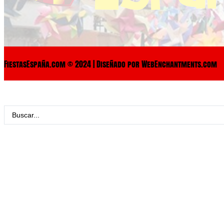
FiestasEspaña.com © 2024 | Diseñado por WebEnchantments.com
Search
...