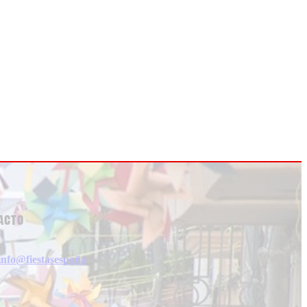
acto
info@fiestasespaña