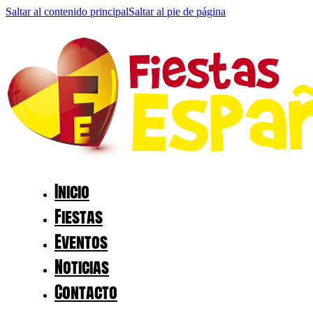
Saltar al contenido principal
Saltar al pie de página
Inicio
Fiestas
Eventos
Noticias
Contacto