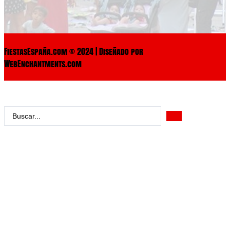
FiestasEspaña.com © 2024 | Diseñado por
WebEnchantments.com
Search
...