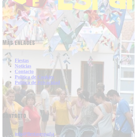
Más enlaces
Fiestas
Noticias
Contacto
Politica de Cookies
Politica de Privacidad
Contacto
info@fiestasespaña