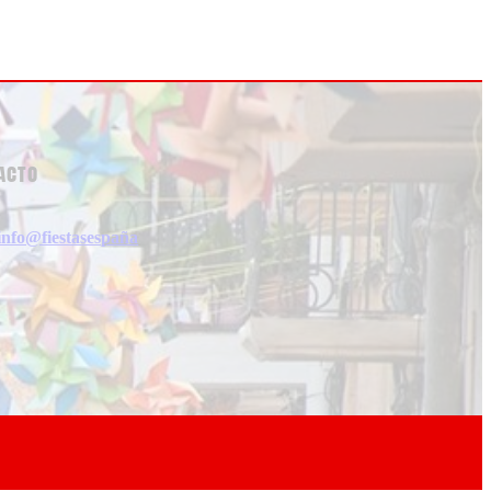
acto
info@fiestasespaña