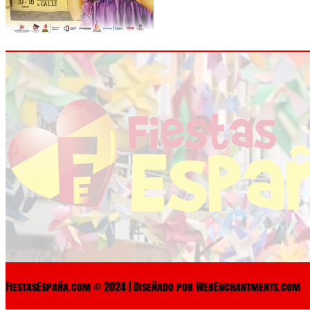
FiestasEspaña.com © 2024 | Diseñado por WebEnchantments.com