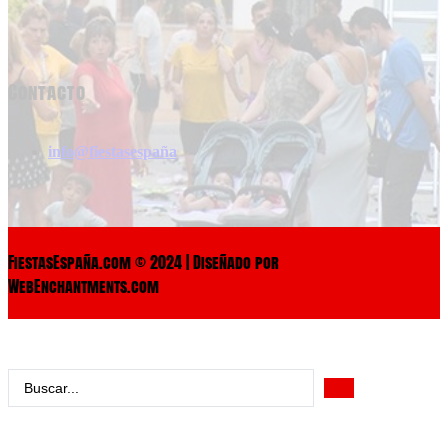
Contacto
info@fiestasespaña
FiestasEspaña.com © 2024 | Diseñado por
WebEnchantments.com
Search
...