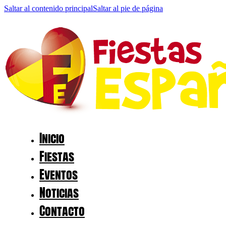
Saltar al contenido principal
Saltar al pie de página
Inicio
Fiestas
Eventos
Noticias
Contacto