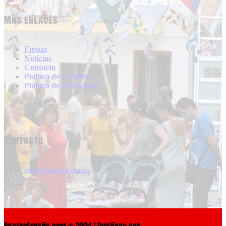
Más enlaces
Fiestas
Noticias
Contacto
Politica de Cookies
Politica de Privacidad
Contacto
info@fiestasespaña
FiestasEspaña.com © 2024 | Diseñado por