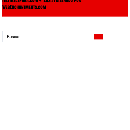
WebEnchantments.com
Search
...