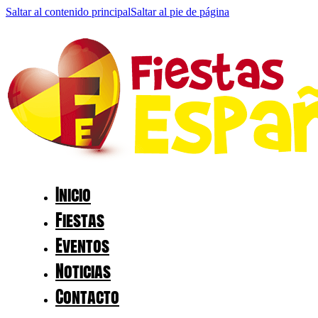
Saltar al contenido principal
Saltar al pie de página
Inicio
Fiestas
Eventos
Noticias
Contacto