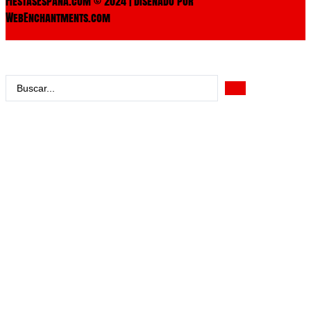
FiestasEspaña.com © 2024 | Diseñado por
WebEnchantments.com
Search
...