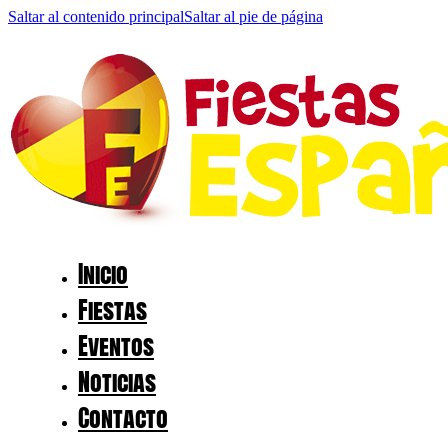
Saltar al contenido principal
Saltar al pie de página
Inicio
Fiestas
Eventos
Noticias
Contacto