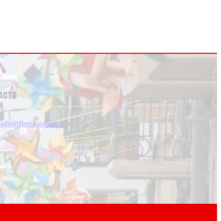
acto
info@fiestasespaña