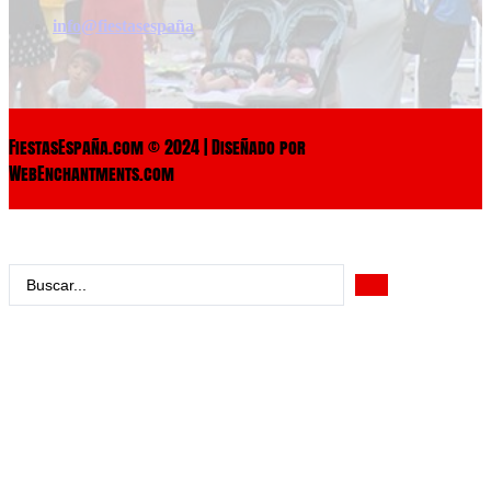
info@fiestasespaña
FiestasEspaña.com © 2024 | Diseñado por
WebEnchantments.com
Search
...