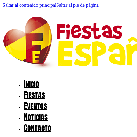
Saltar al contenido principal
Saltar al pie de página
Inicio
Fiestas
Eventos
Noticias
Contacto