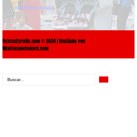
info@fiestasespaña
FiestasEspaña.com © 2024 | Diseñado por
WebEnchantments.com
Search
...