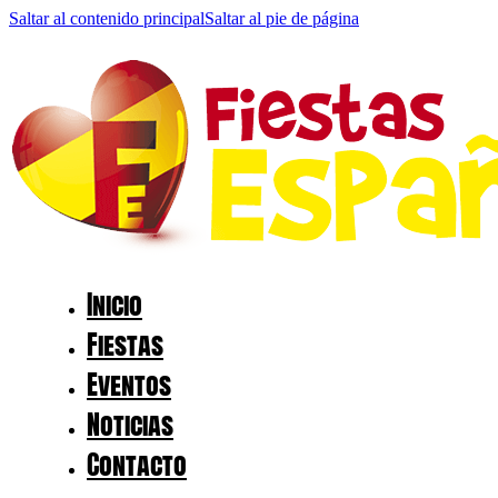
Saltar al contenido principal
Saltar al pie de página
Inicio
Fiestas
Eventos
Noticias
Contacto