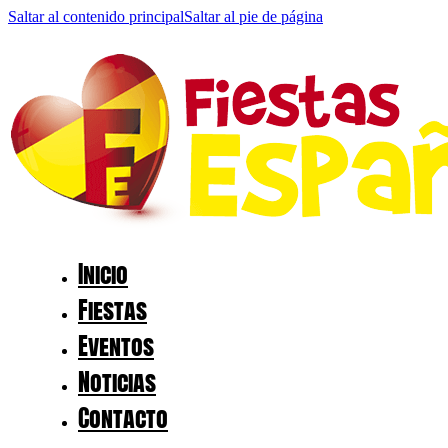
Saltar al contenido principal
Saltar al pie de página
Inicio
Fiestas
Eventos
Noticias
Contacto