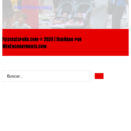
info@fiestasespaña
FiestasEspaña.com © 2024 | Diseñado por
WebEnchantments.com
Search
...