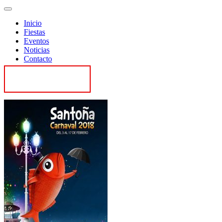
Inicio
Fiestas
Eventos
Noticias
Contacto
Contactar