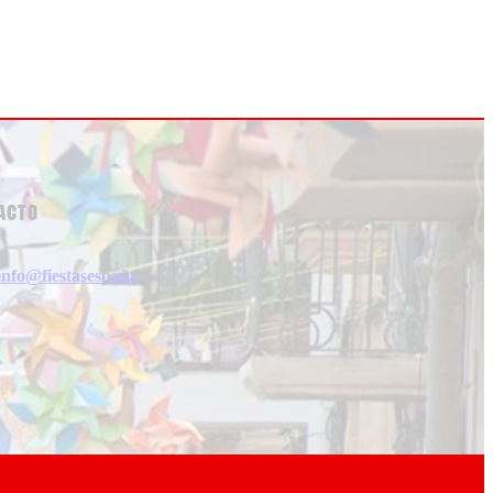
acto
info@fiestasespaña