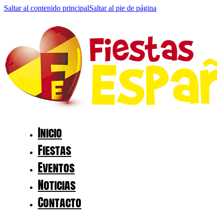
Saltar al contenido principal
Saltar al pie de página
Inicio
Fiestas
Eventos
Noticias
Contacto