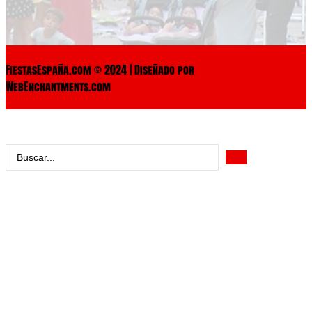
FiestasEspaña.com © 2024 | Diseñado por
WebEnchantments.com
Search
...