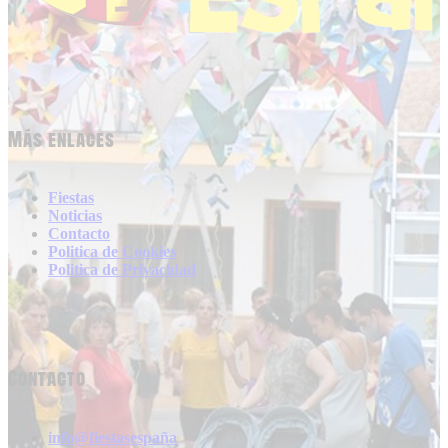
Más enlaces
Fiestas
Noticias
Contacto
Politica de Cookies
Politica de Privacidad
Contacto
info@fiestasespaña