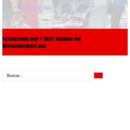
info@fiestasespaña
FiestasEspaña.com © 2024 | Diseñado por
WebEnchantments.com
Search
...