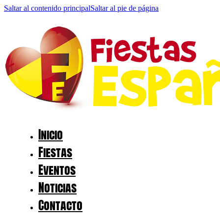
Saltar al contenido principal
Saltar al pie de página
Inicio
Fiestas
Eventos
Noticias
Contacto