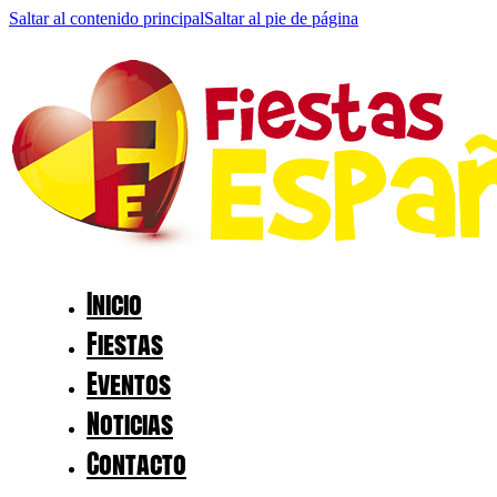
Saltar al contenido principal
Saltar al pie de página
Inicio
Fiestas
Eventos
Noticias
Contacto