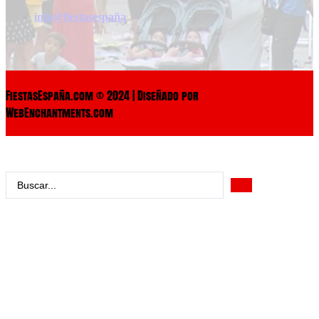
info@fiestasespaña
FiestasEspaña.com © 2024 | Diseñado por
WebEnchantments.com
Search
...