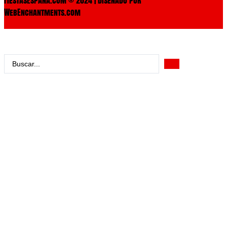
WebEnchantments.com
Search
...