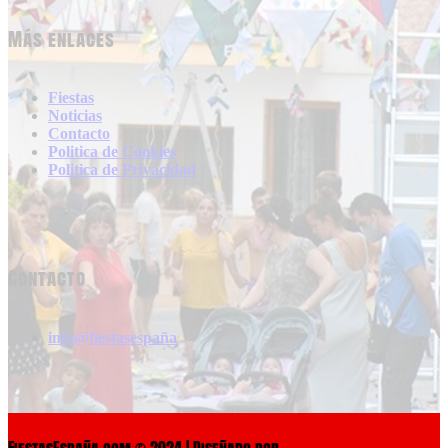
Más enlaces
Fiestas
Noticias
Contacto
Politica de Cookies
Politica de Privacidad
Contacto
info@fiestasespaña
FiestasEspaña.com © 2024 | Diseñado por