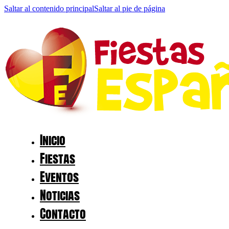
Saltar al contenido principal
Saltar al pie de página
Inicio
Fiestas
Eventos
Noticias
Contacto