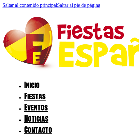
Saltar al contenido principal
Saltar al pie de página
Inicio
Fiestas
Eventos
Noticias
Contacto