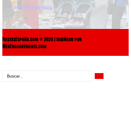
info@fiestasespaña
FiestasEspaña.com © 2024 | Diseñado por
WebEnchantments.com
Search
...