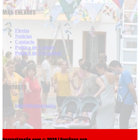
Más enlaces
Fiestas
Noticias
Contacto
Politica de Cookies
Politica de Privacidad
Contacto
info@fiestasespaña
FiestasEspaña.com © 2024 | Diseñado por