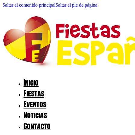
Saltar al contenido principal
Saltar al pie de página
Inicio
Fiestas
Eventos
Noticias
Contacto