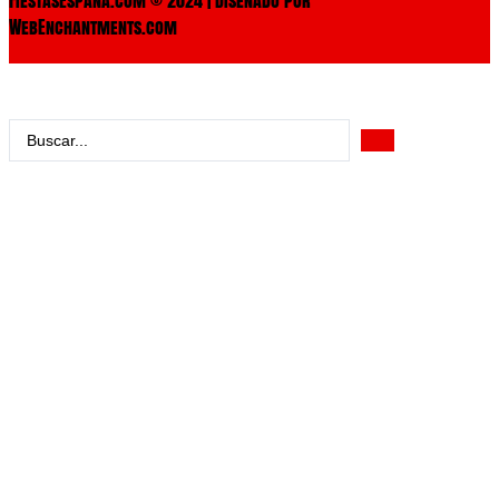
WebEnchantments.com
Search
...