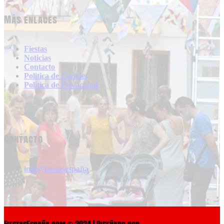
Más enlaces
Fiestas
Noticias
Contacto
Politica de Cookies
Politica de Privacidad
Contacto
info@fiestasespaña
FiestasEspaña.com © 2024 | Diseñado por