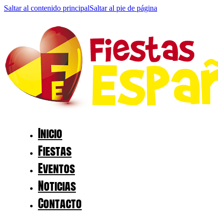
Saltar al contenido principal
Saltar al pie de página
Inicio
Fiestas
Eventos
Noticias
Contacto