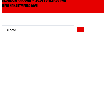
WebEnchantments.com
Search
...