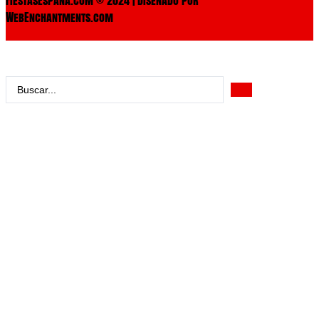
WebEnchantments.com
Search
...