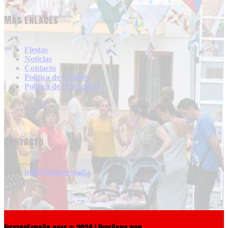
Más enlaces
Fiestas
Noticias
Contacto
Politica de Cookies
Politica de Privacidad
Contacto
info@fiestasespaña
FiestasEspaña.com © 2024 | Diseñado por