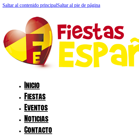
Saltar al contenido principal
Saltar al pie de página
Inicio
Fiestas
Eventos
Noticias
Contacto