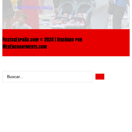
info@fiestasespaña
FiestasEspaña.com © 2024 | Diseñado por
WebEnchantments.com
Search
...