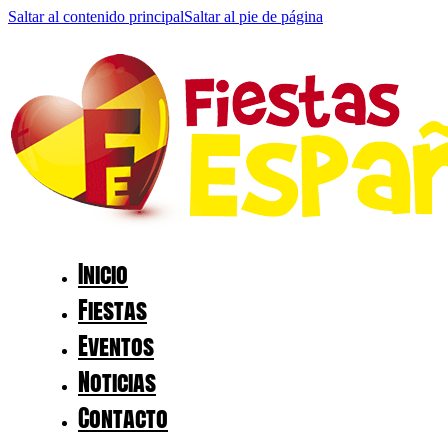
Saltar al contenido principal
Saltar al pie de página
Inicio
Fiestas
Eventos
Noticias
Contacto