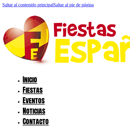
Saltar al contenido principal
Saltar al pie de página
Inicio
Fiestas
Eventos
Noticias
Contacto