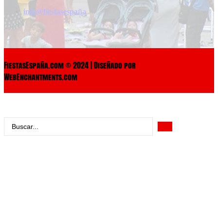
info@fiestasespaña
FiestasEspaña.com © 2024 | Diseñado por
WebEnchantments.com
Search
...