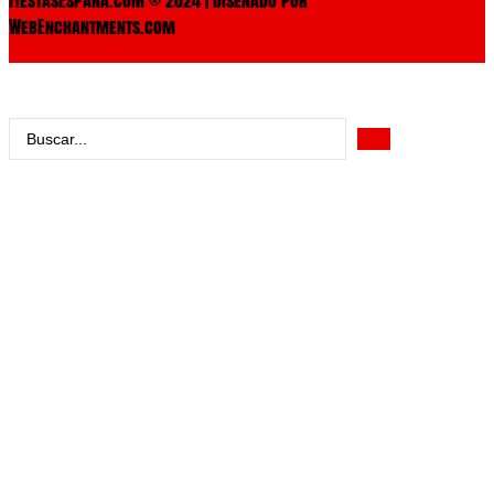
WebEnchantments.com
Search
...