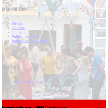
Más enlaces
Fiestas
Noticias
Contacto
Politica de Cookies
Politica de Privacidad
Contacto
info@fiestasespaña
FiestasEspaña.com © 2024 | Diseñado por