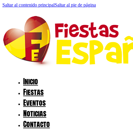
Saltar al contenido principal
Saltar al pie de página
Inicio
Fiestas
Eventos
Noticias
Contacto