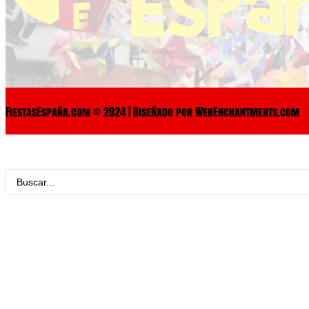
FiestasEspaña.com © 2024 | Diseñado por WebEnchantments.com
Search
...