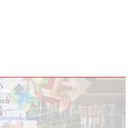
acto
info@fiestasespaña