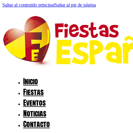
Saltar al contenido principal
Saltar al pie de página
Inicio
Fiestas
Eventos
Noticias
Contacto