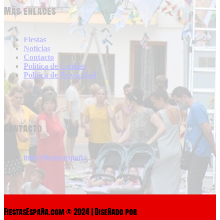
Más enlaces
Fiestas
Noticias
Contacto
Politica de Cookies
Politica de Privacidad
Contacto
info@fiestasespaña
FiestasEspaña.com © 2024 | Diseñado por