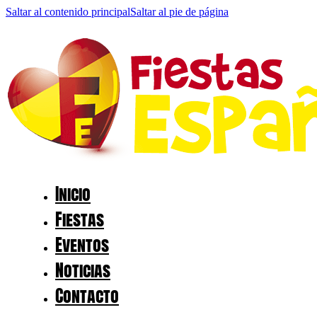
Saltar al contenido principal
Saltar al pie de página
Inicio
Fiestas
Eventos
Noticias
Contacto