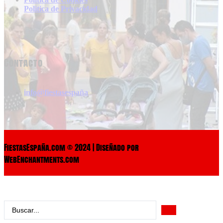
Politica de Privacidad
Contacto
info@fiestasespaña
FiestasEspaña.com © 2024 | Diseñado por
WebEnchantments.com
Search
...