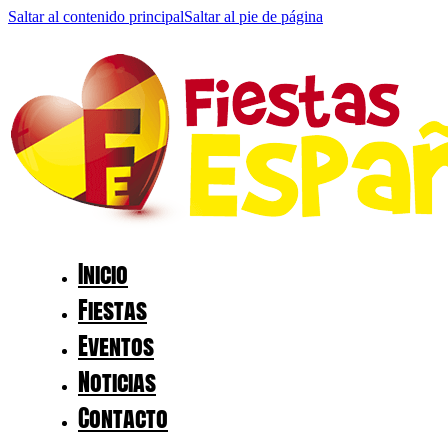
Saltar al contenido principal
Saltar al pie de página
Inicio
Fiestas
Eventos
Noticias
Contacto