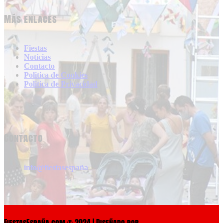
Más enlaces
Fiestas
Noticias
Contacto
Politica de Cookies
Politica de Privacidad
Contacto
info@fiestasespaña
FiestasEspaña.com © 2024 | Diseñado por