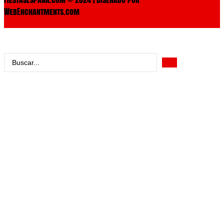
WebEnchantments.com
Search
...