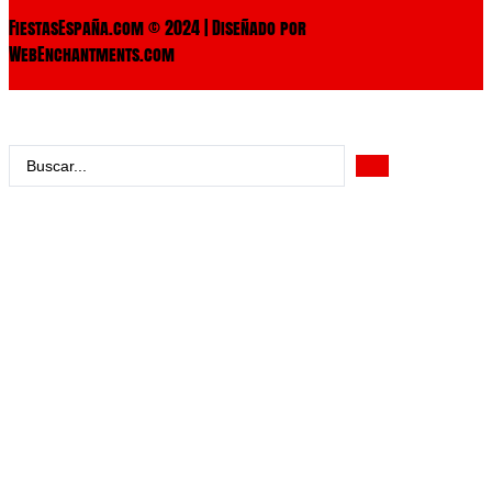
FiestasEspaña.com © 2024 | Diseñado por
WebEnchantments.com
Search
...