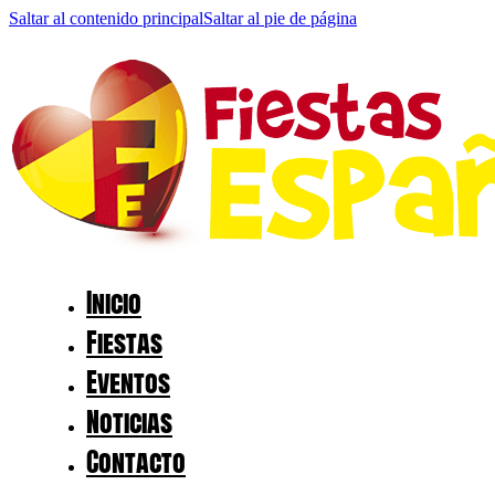
Saltar al contenido principal
Saltar al pie de página
Inicio
Fiestas
Eventos
Noticias
Contacto