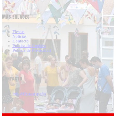
Más enlaces
Fiestas
Noticias
Contacto
Politica de Cookies
Politica de Privacidad
Contacto
info@fiestasespaña