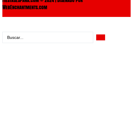
WebEnchantments.com
Search
...