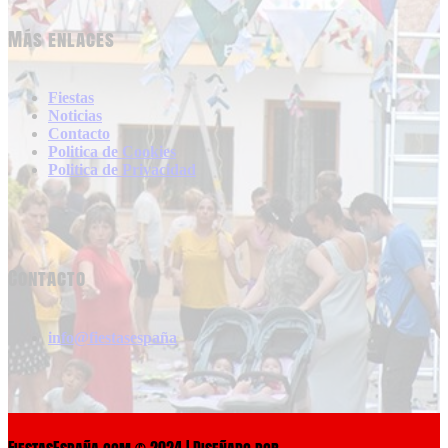
Más enlaces
Fiestas
Noticias
Contacto
Politica de Cookies
Politica de Privacidad
Contacto
info@fiestasespaña
FiestasEspaña.com © 2024 | Diseñado por