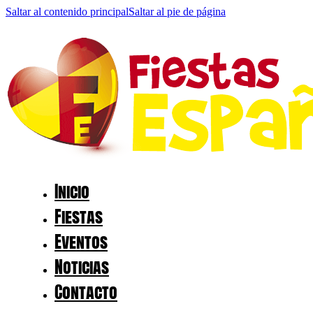
Saltar al contenido principal
Saltar al pie de página
Inicio
Fiestas
Eventos
Noticias
Contacto