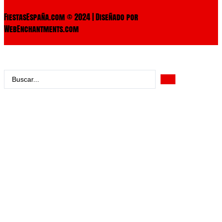
FiestasEspaña.com © 2024 | Diseñado por
WebEnchantments.com
Search
...