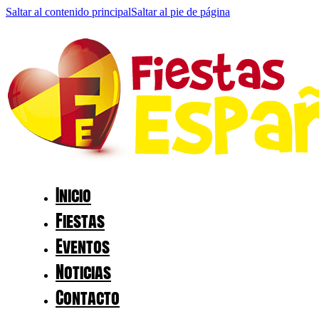
Saltar al contenido principal
Saltar al pie de página
Inicio
Fiestas
Eventos
Noticias
Contacto