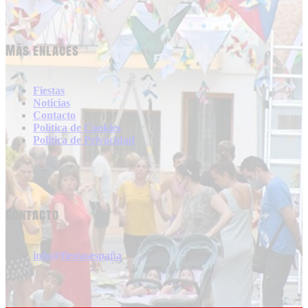
Más enlaces
Fiestas
Noticias
Contacto
Politica de Cookies
Politica de Privacidad
Contacto
info@fiestasespaña