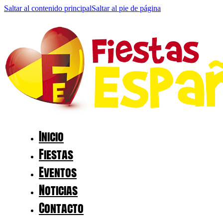
Saltar al contenido principal
Saltar al pie de página
Inicio
Fiestas
Eventos
Noticias
Contacto