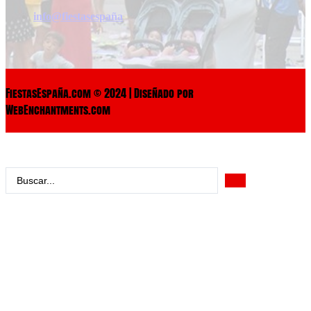
info@fiestasespaña
FiestasEspaña.com © 2024 | Diseñado por
WebEnchantments.com
Search
...