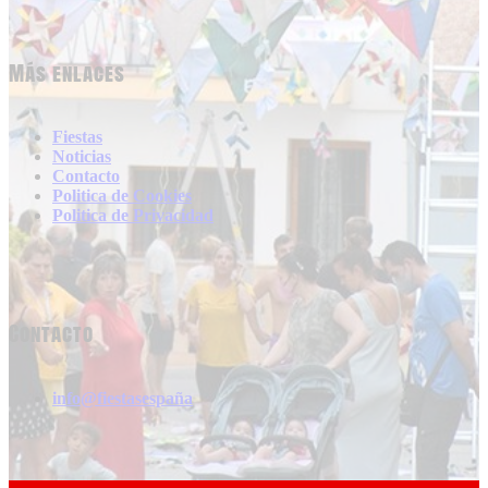
Más enlaces
Fiestas
Noticias
Contacto
Politica de Cookies
Politica de Privacidad
Contacto
info@fiestasespaña